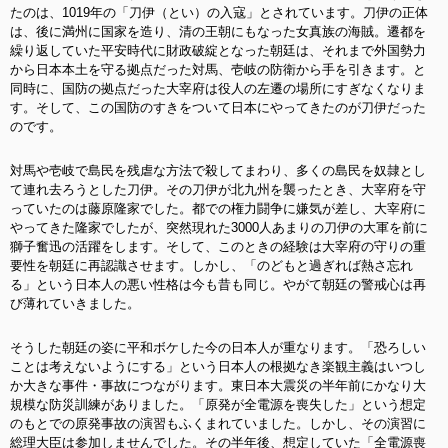
たのは、1019年の「刀伊（とい）の入寇」とされています。刀伊の正体
は、後に満州に国家を造り、清の王朝にもなった女真族の海賊。遷都を
繰り返していた平安時代に財政破綻となった朝廷は、それまで外国勢力
から日本本土を守る拠点だった対馬、壱岐の防衛から手を引きます。と
同時に、国防の拠点だった大宰府は役人の左遷の場所にすぎなくなりま
す。そして、この国防のすきをついて日本にやってきたのが刀伊だった
のです。
対馬や壱岐で島民を残虐な方法で殺してまわり、多くの島民を奴隷とし
て連れ去ろうとした刀伊。その刀伊が北九州を襲ったとき、大宰府を守
っていたのは藤原隆家でした。都での権力闘争に嫌気が差し、大宰府に
やってきた隆家でしたが、突然現れた3000人あまりの刀伊の大軍を前に
獅子奮迅の活躍をします。そして、このときの経験は大宰府の守りの重
要性を朝廷に再認識させます。しかし、「のどもと過ぎれば熱さ忘れ
る」という日本人の悪い性格は今も昔も同じ。やがて朝廷の警戒心は再
び薄れていきました。
そうした朝廷の姿に平和ボケした今の日本人が重なります。「恐ろしい
ことは考えないようにする」という日本人の根拠なき楽観主義はいつし
か大きな事件・事故につながります。東日本大震災の半年前にかなり大
規模な防災訓練がありました。「原発が全電源を喪失した」という想定
のもとでの原発事故の演習もふくまれていました。しかし、その演習に
総理大臣は参加しませんでした。その半年後、想定していた「全電源喪