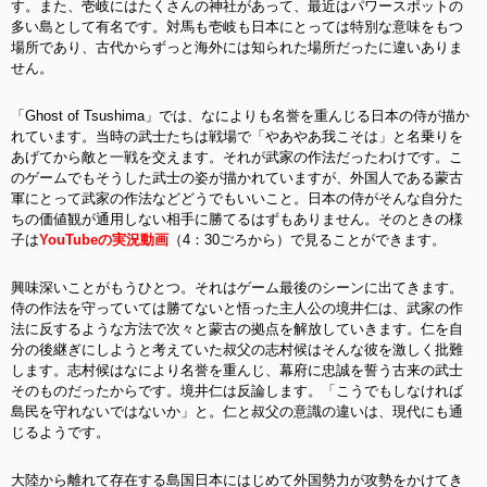
す。また、壱岐にはたくさんの神社があって、最近はパワースポットの
多い島として有名です。対馬も壱岐も日本にとっては特別な意味をもつ
場所であり、古代からずっと海外には知られた場所だったに違いありま
せん。
「Ghost of Tsushima」では、なによりも名誉を重んじる日本の侍が描か
れています。当時の武士たちは戦場で「やあやあ我こそは」と名乗りを
あげてから敵と一戦を交えます。それが武家の作法だったわけです。こ
のゲームでもそうした武士の姿が描かれていますが、外国人である蒙古
軍にとって武家の作法などどうでもいいこと。日本の侍がそんな自分た
ちの価値観が通用しない相手に勝てるはずもありません。そのときの様
子は
YouTubeの実況動画
（4：30ごろから）で見ることができます。
興味深いことがもうひとつ。それはゲーム最後のシーンに出てきます。
侍の作法を守っていては勝てないと悟った主人公の境井仁は、武家の作
法に反するような方法で次々と蒙古の拠点を解放していきます。仁を自
分の後継ぎにしようと考えていた叔父の志村候はそんな彼を激しく批難
します。志村候はなにより名誉を重んじ、幕府に忠誠を誓う古来の武士
そのものだったからです。境井仁は反論します。「こうでもしなければ
島民を守れないではないか」と。仁と叔父の意識の違いは、現代にも通
じるようです。
大陸から離れて存在する島国日本にはじめて外国勢力が攻勢をかけてき