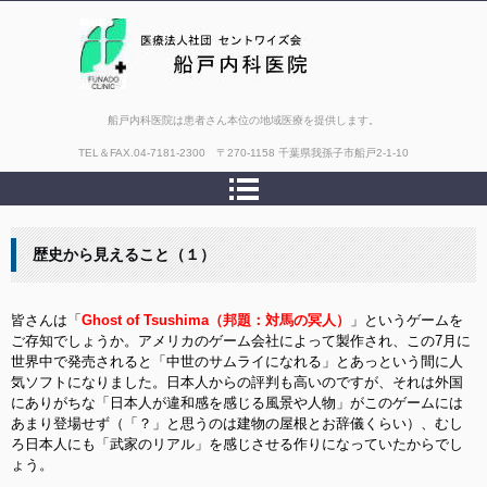
船戸内科医院は患者さん本位の地域医療を提供します。
TEL＆FAX.
04-7181-2300 〒270-1158 千葉県我孫子市船戸2-1-10
歴史から見えること（１）
皆さんは「
Ghost of Tsushima（邦題：対馬の冥人）
」というゲームを
ご存知でしょうか。アメリカのゲーム会社によって製作され、この7月に
世界中で発売されると「中世のサムライになれる」とあっという間に人
気ソフトになりました。日本人からの評判も高いのですが、それは外国
にありがちな「日本人が違和感を感じる風景や人物」がこのゲームには
あまり登場せず（「？」と思うのは建物の屋根とお辞儀くらい）、むし
ろ日本人にも「武家のリアル」を感じさせる作りになっていたからでし
ょう。