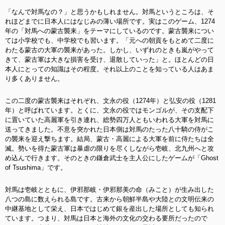
「なんで対馬なの？」と思うかもしれません。対馬というところは、そ
れほどまでに日本人にはなじみの薄い場所です。実はこのゲーム、1274
年の「対馬への蒙古襲来」をテーマにしているのです。蒙古襲来につい
ては小学校でも、中学校でも習います。「元への朝貢をもとめて二度に
わたる蒙古の大軍の襲来があった。しかし、いずれのときも嵐がやって
きて、蒙古軍は大きな損害を受け、退散していった」と。ほとんどの日
本人にとっての知識はその程度。それ以上のことを知っている人はあま
り多くありません。
この二度の蒙古襲来はそれぞれ、文永の役（1274年）と弘安の役（1281
年）と呼ばれています。とくに、文永の役ではモンゴルが、その支配下
に置いていた高麗軍を引き連れ、総勢四万人ともいわれる大軍を対馬に
送ってきました。不意を突かれた日本側は対馬のたった八十騎の侍がこ
の襲来を迎え撃ちます。結局、蒙古・高麗による大軍を前に侍たちは全
滅。勢いを得た蒙古軍は暴虐の限りを尽くしながら壱岐、北九州へと攻
め込んで行きます。そのときの鎌倉武士を主人公にしたゲームが「Ghost
of Tsushima」です。
対馬は壱岐とともに、伊邪那岐・伊邪那美の命（みこと）が生み出した
八つの島に数えられる島です。古来から朝鮮半島や大陸との文明伝来の
中継基地として栄え、日本ではじめて銀を産出した場所としても知られ
ています。つまり、対馬は日本と海外の文化の交わる要所だったので