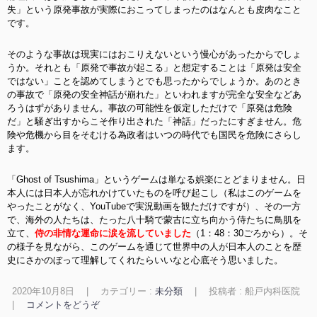
失」という原発事故が実際におこってしまったのはなんとも皮肉なこと
です。
そのような事故は現実にはおこりえないという慢心があったからでしょ
うか。それとも「原発で事故が起こる」と想定することは「原発は安全
ではない」ことを認めてしまうとでも思ったからでしょうか。あのとき
の事故で「原発の安全神話が崩れた」といわれますが完全な安全などあ
ろうはずがありません。事故の可能性を仮定しただけで「原発は危険
だ」と騒ぎ出すからこそ作り出された「神話」だったにすぎません。危
険や危機から目をそむける為政者はいつの時代でも国民を危険にさらし
ます。
「Ghost of Tsushima」というゲームは単なる娯楽にとどまりません。日
本人には日本人が忘れかけていたものを呼び起こし（私はこのゲームを
やったことがなく、YouTubeで実況動画を観ただけですが）、その一方
で、海外の人たちは、たった八十騎で蒙古に立ち向かう侍たちに鳥肌を
立て、
侍の非情な運命に涙を流していました
（1：48：30ごろから）。そ
の様子を見ながら、このゲームを通じて世界中の人が日本人のことを歴
史にさかのぼって理解してくれたらいいなと心底そう思いました。
2020年10月8日
|
カテゴリー :
未分類
|
投稿者 : 船戸内科医院
|
コメントをどうぞ