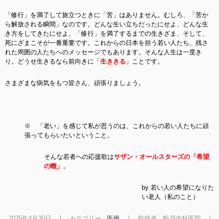
「修行」を満了して旅立つときに「苦」はありません。むしろ、「苦か
ら解放される瞬間」なのです。どんな生い立ちだったにせよ、どんな生
き方をしてきたにせよ、「修行」を満了するまでの生きざま、そして、
死にざまこそが一番重要です。これからの日本を担う若い人たち、残さ
れた周囲の人たちへのメッセージでもあります。
そんな人生は一度き
り。どうせ生きるなら前向きに「
生ききる
」ことです。
さまざまな病気をもつ皆さん、頑張りましょう。
※ 「老い」を感じて私が思うのは、これからの若い人たちに頑
張ってもらいたいということ。
そんな若者への応援歌は
サザン・オールスターズの「希望
の轍」
。
by 若い人の希望になりた
い老人（私のこと）
2025年4月30日
|
カテゴリー :
医療
|
投稿者 : 船戸内科医院
|