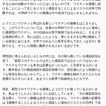
するための治験が十分だったとはいえないのです。ワクチンを接種し続
けることによって生じるリスクと感染することによるリスクの天秤で判
断すれば、ｍRNAワクチンの接種は今や必須ではないかもしれません。
レプリコンワクチンと呼ばれる新しいワクチンの接種もはじまりまし
た。このワクチンについては、従来のｍRNAワクチンからさらに進化し
た最新型のワクチン。その仕組みが若干複雑であるがゆえに、さまざま
な憶測を呼んで、先にお話ししたような、実にさまざまな噂が錯綜して
いる状況にあります。大学でそれなりに医学を学んできた（はずの）医
師でさえ、そうした情報に翻弄される人がいるほどです。
理性的に考えられない人たちの中には、今の落ち着いている感染状況を
見て、「新型コロナウィルスは大した感染症ではなかったではないか」
「マスクもワクチンも本当は必要なかったもの」と主張する人がいま
す。数年前までの救急病院や感染症病棟での、悲壮感ただよう戦場のよ
うな状況を知らないからでしょう。ワクチン接種を勧めてきた人たちを
批難する人すらいます。あまりにも軽率で短絡的な人たちです。
現在、新型コロナワクチンを接種しようかどうか迷っている人がいま
す。私はそうした人に次のようにお話ししています。「今の感染状況を
見る限り、ワクチン接種は必須ではありません。ワクチン接種の必要性
は【接種することによるリスクと感染した場合のリスクとの天秤】で決