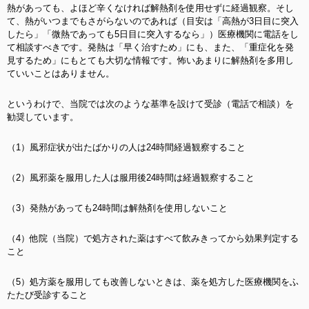
熱があっても、よほど辛くなければ解熱剤を使用せずに経過観察。そし
て、熱がいつまでもさがらないのであれば（目安は「高熱が3日目に突入
したら」「微熱であっても5日目に突入するなら」）医療機関に電話をし
て相談すべきです。発熱は「早く治すため」にも、また、「重症化を発
見するため」にもとても大切な情報です。怖いあまりに解熱剤を多用し
ていいことはありません。
というわけで、当院では次のような基準を設けて受診（電話で相談）を
勧奨しています。
（1）風邪症状が出たばかりの人は24時間経過観察すること
（2）風邪薬を服用した人は服用後24時間は経過観察すること
（3）発熱があっても24時間は解熱剤を使用しないこと
（4）他院（当院）で処方された薬はすべて飲みきってから効果判定する
こと
（5）処方薬を服用しても改善しないときは、薬を処方した医療機関をふ
たたび受診すること