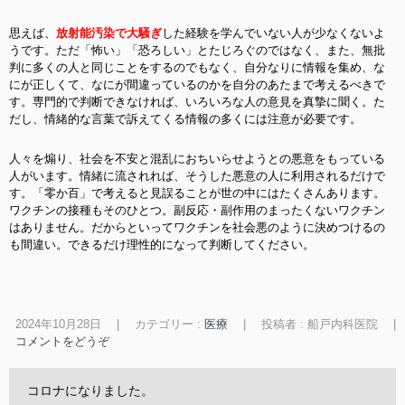
思えば、
放射能汚染で大騒ぎ
した経験を学んでいない人が少なくないよ
うです。ただ「怖い」「恐ろしい」とたじろぐのではなく、また、無批
判に多くの人と同じことをするのでもなく、自分なりに情報を集め、な
にが正しくて、なにが間違っているのかを自分のあたまで考えるべきで
す。専門的で判断できなければ、いろいろな人の意見を真摯に聞く。た
だし、情緒的な言葉で訴えてくる情報の多くには注意が必要です。
人々を煽り、社会を不安と混乱におちいらせようとの悪意をもっている
人がいます。情緒に流されれば、そうした悪意の人に利用されるだけで
す。「零か百」で考えると見誤ることが世の中にはたくさんあります。
ワクチンの接種もそのひとつ。副反応・副作用のまったくないワクチン
はありません。だからといってワクチンを社会悪のように決めつけるの
も間違い。できるだけ理性的になって判断してください。
2024年10月28日
|
カテゴリー :
医療
|
投稿者 : 船戸内科医院
|
コメントをどうぞ
コロナになりました。