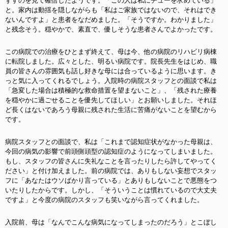
ずすのを見て確信したようです。「この人は私にチューを求めている」
と。家内は動揺を隠しながらも「私はご家族ではないので、それはでき
ないんですよ」と患者をなだめました。「そうですか。わかりました」
と残念そう。穏やかで、素直で、優しそうな患者さんでよかったです。
この病院での治療をひとまず終えて、母は今、他の病院のリハビリ病棟
に転院しました。広々とした、明るい病院です。院長先生をはじめ、職
員の皆さんの雰囲気も話し好きな母には合っているように思います。き
っと気に入ってくれるでしょう。入院時の病院スタッフとの面談で私は
「急変した場合は積極的な救命措置を望まないこと」、「残された療養
を穏やかに過ごせることを優先してほしい」とお願いしました。それほ
ど長くはないであろう母親に残された生活に苦痛がないことを望むから
です。
病院スタッフとの面談で、私は「これまで認知症状がなかった母親は、
今回の病気の影響で前頭側頭型の認知症のようになってしまいました。
もし、スタッフの皆さんに失礼なことを言ったりしたら許してやってく
ださい」と付け加えました。前の病院では、ありもしない妄想でスタッ
フに「あなたはウソばかり言っている」とありもしないことで悪態をつ
いたりしたからです。しかし、「そういうことは慣れているので大丈夫
ですよ」と今度の病院のスタッフも笑いながら言ってくれました。
入院前、母は「なんでこんな病気になってしまったのだろう」とこぼし