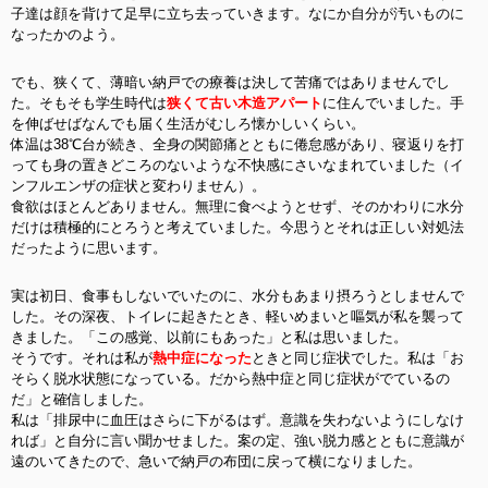
子達は顔を背けて足早に立ち去っていきます。なにか自分が汚いものに
なったかのよう。
でも、狭くて、薄暗い納戸での療養は決して苦痛ではありませんでし
た。そもそも学生時代は
狭くて古い木造アパート
に住んでいました。手
を伸ばせばなんでも届く生活がむしろ懐かしいくらい。
体温は38℃台が続き、全身の関節痛とともに倦怠感があり、寝返りを打
っても身の置きどころのないような不快感にさいなまれていました（イ
ンフルエンザの症状と変わりません）。
食欲はほとんどありません。無理に食べようとせず、そのかわりに水分
だけは積極的にとろうと考えていました。今思うとそれは正しい対処法
だったように思います。
実は初日、食事もしないでいたのに、水分もあまり摂ろうとしませんで
した。その深夜、トイレに起きたとき、軽いめまいと嘔気が私を襲って
きました。
「この感覚、以前にもあった」と私は思いました。
そうです。それは私が
熱中症になった
ときと同じ症状でした。私は「お
そらく脱水状態になっている。だから熱中症と同じ症状がでているの
だ」と確信しました。
私は「排尿中に血圧はさらに下がるはず。意識を失わないようにしなけ
れば」と自分に言い聞かせました。案の定、強い脱力感とともに意識が
遠のいてきたので、急いで納戸の布団に戻って横になりました。