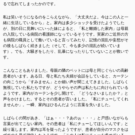
るで忘れてしまったかのです。
私は笑いそうになるのをこらえながら、「大丈夫だよ。今はこの人と一
緒に生活しているから」と。家内は多少ショックを受けたようでした
が、別の日に見舞いにいった妹によると、「私と離婚した家内」は母親
の入院している病院の看護師になっているそうです。実家のご近所の方
も病院の職員として働いていると言ってみたり、記憶の混乱や妄想がそ
の後もしばらく続きました（そして、今も多少の混乱が続いていま
す）。でも、大騒ぎをしたり、乱暴になったりしていないことが救いで
す。
こんなこともありました。母親の隣のベットには母と同じぐらいの高齢
患者がいます。ある日、母と私たち夫婦が会話をしていると、カーテン
の向こうから「すみません」とか細い声が聞こえてきました。しばらく
無視していた私たちですが、どうやらその声は私たちに向けられている
ようです。家内がカーテンを少し開けて、「どうなさいましたか？」と
声をかけました。するとその患者が言いました。「私にチューしてくれ
ませんか」。一瞬、家内はひるんだように言葉を失いました。
しばらくの間があき、「はぁ・・・？あのぉ・・・」と戸惑いながらも
言葉が出てこない家内。その患者は「私にチューしてほしいんです」と
繰り返します。家内は耳を疑ったようですが、患者が自分のマスクをは