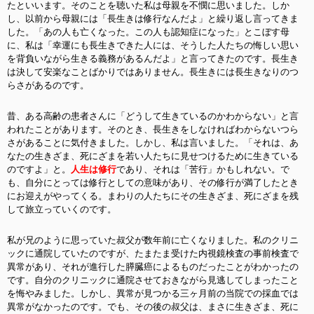
たといいます。そのことを聴いた私は母親を不憫に思いました。しか
し、以前から母親には「長生きは修行なんだよ」と繰り返し言ってきま
した。「あの人も亡くなった。この人も認知症になった」とこぼす母
に、私は「幸運にも長生きできた人には、そうした人たちの悔しい思い
を背負いながら生きる義務があるんだよ」と言ってきたのです。長生き
は決して安楽なことばかりではありません。長生きには長生きなりのつ
らさがあるのです。
昔、ある高齢の患者さんに「どうして生きているのかわからない」と言
われたことがあります。そのとき、長生きをしなければわからないつら
さがあることに気付きました。しかし、私は言いました。「それは、あ
なたの生きざま、死にざまを若い人たちに見せつけるために生きている
のですよ」と。
人生は修行
であり、それは「苦行」かもしれない。で
も、自分にとっては修行としての意味があり、その修行が満了したとき
にお迎えがやってくる。まわりの人たちにその生きざま、死にざまを残
して旅立っていくのです。
私が兄のように思っていた叔父が数年前に亡くなりました。私のクリニ
ックに通院していたのですが、たまたま受けた内視鏡検査の事前検査で
異常があり、それが進行した膵臓癌によるものだったことがわかったの
です。自分のクリニックに通院させておきながら見逃してしまったこと
を悔やみました。しかし、異常が見つかる三ヶ月前の当院での採血では
異常がなかったのです。でも、その後の叔父は、まさに生きざま、死に