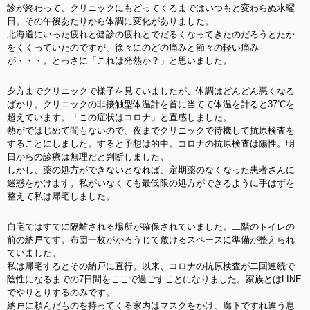
診が終わって、クリニックにもどってくるまではいつもと変わらぬ水曜
日。その午後あたりから体調に変化がありました。
北海道にいった疲れと健診の疲れとでだるくなってきたのだろうとたか
をくくっていたのですが、徐々にのどの痛みと節々の軽い痛み
が・・・。とっさに「これは発熱か？」と思いました。
夕方までクリニックで様子を見ていましたが、体調はどんどん悪くなる
ばかり。クリニックの非接触型体温計を首に当てて体温を計ると37℃を
超えています。
「この症状はコロナ」と直感しました。
熱がではじめて間もないので、夜までクリニックで待機して抗原検査を
することにしました。すると予想は的中。コロナの抗原検査は陽性。明
日からの診療は無理だと判断しました。
しかし、薬の処方ができないとなれば、定期薬のなくなった患者さんに
迷惑をかけます。私がいなくても最低限の処方ができるように手はずを
整えて私は帰宅しました。
自宅ではすでに隔離される場所が確保されていました。二階のトイレの
前の納戸です。布団一枚がかろうじて敷けるスペースに準備が整えられ
ていました。
私は帰宅するとその納戸に直行。以来、コロナの抗原検査が二回連続で
陰性になるまでの7日間をここで過ごすことになりました。家族とはLINE
でやりとりするのみです。
納戸に頼んだものを持ってくる家内はマスクをかけ、廊下ですれ違う息