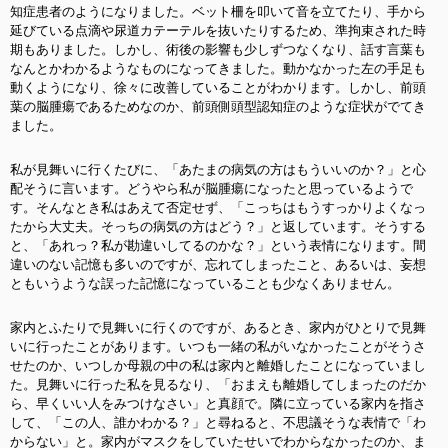
知症患者のようになりました。ベット柵を叩いて音を立てたり、手から
延びている点滴や尿道カテーテルを抜いたりするため、準拘束された時
期もありました。しかし、術後の影響も少しずつなくなり、話す言葉も
なんとかわかるようなものになってきました。動かなかった左の手足も
動くようになり、徐々に改善していることがわかります。しかし、前頭
葉の脳腫瘍であるためなのか、前頭側頭型認知症のような症状がでてき
ました。
私が見舞いに行くたびに、「あたまの病気の方はもういいのか？」と心
配そうに言います。どうやら私が脳腫瘍になったと思っているようで
す。そんなとき私はあえて否定せず、「こっちはもうすっかりよくなっ
たから大丈夫。そっちの病気の方はどう？」と返しています。そうする
と、「あれっ？私が勘違いしてるのかな？」という表情になります。間
違いのない記憶も多いのですが、忘れてしまったこと、あるいは、妄想
ともいうような誤った記憶になっていることも少なくありません。
家内とふたりで見舞いに行くのですが、あるとき、家内がひとりで見舞
いに行ったことがあります。いつも一緒の私がいなかったことがそうさ
せたのか、いつしか母親の中の私は家内と離婚したことになっていまし
た。見舞いに行った私を見るなり、「おまえも離婚してしまったのだか
ら、早くいい人をみつけなさい」と真顔で。隣に立っている家内を指さ
して、「この人、誰かわかる？」と尋ねると、不思議そうな表情で「わ
からない」と。家内がマスクをしていたせいでわからなかったのか、ま