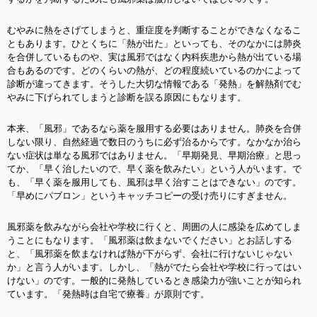
むやみに熱をさげてしまうと、重症度を判断することができなくなるこ
ともあります。ひとくちに「熱が出た」といっても、そのなかには肺炎
を合併しているものや、実は風邪ではなく内科疾患から熱が出ている場
合もあるのです。どのくらいの熱が、どの程度続いているのかによって
診断が違ってきます。そうした大切な情報である「発熱」を解熱剤でむ
やみに下げられてしまうと診断を誤る原因にもなります。
本来、「風邪」であるなら薬を服用する必要はありません。肺炎を合併
しない限り、自然経過で数日のうちに必ず治るからです。なかなか治ら
ない症状は単なる風邪ではありません。「早期発見、早期治療」と思っ
てか、「早く治したいので、早く薬を飲みたい」という人がいます。で
も、「早く薬を服用しても、風邪は早く治すことはできない」のです。
「早めにパブロン」というキャッチコピーの受け売りにすぎません。
風邪薬を飲みながら会社や学校に行くと、周囲の人に感染を広めてしま
うことにもなります。「風邪薬は飲まないでください」とお話しする
と、「風邪薬を飲まなければ熱が下がらず、会社に行けないじゃない
か」と言う人がいます。しかし、「熱がでたら会社や学校に行ってはい
けない」のです。一般的に発熱しているとき感染力が強いことが知られ
ています。「発熱時は自宅で療養」が原則です。