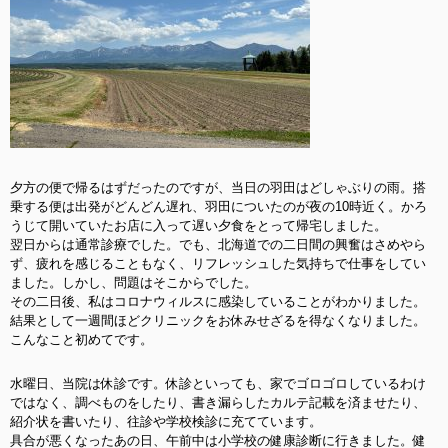
夕方の便で帰るはずだったのですが、当日の羽田はどしゃぶりの雨。搭
乗する便は出発がどんどん遅れ、羽田についたのが夜の10時近く。かろ
うじて開いていたお店に入って遅い夕食をとって帰宅しました。
翌日からは通常診療でした。でも、北海道での二日間の興奮はさめやら
ず、疲れを感じることもなく、リフレッシュした気持ちで仕事をしてい
ました。しかし、問題はそこからでした。
その二日後、私はコロナウィルスに感染していることがわかりました。
結果として一週間ほどクリニックをお休みせざるを得なくなりました。
こんなこと初めてです。
水曜日、当院は休診です。休診といっても、家でゴロゴロしているわけ
ではなく、調べものをしたり、書き漏らしたカルテ記載を済ませたり、
紹介状を書いたり、往診や学校検診に充てています。
具合が悪くなったあの日、午前中は小学校の健康診断に行きました。健