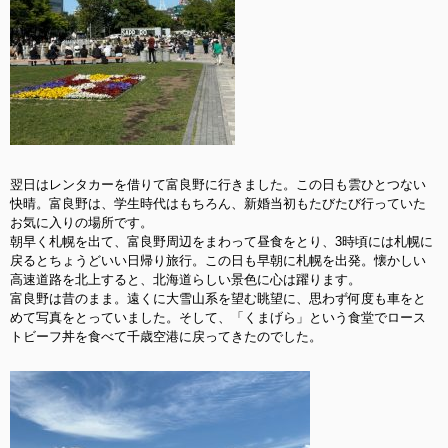
翌日はレンタカーを借りて富良野に行きました。この日も雲ひとつない
快晴。富良野は、学生時代はもちろん、新婚当初もたびたび行っていた
お気に入りの場所です。
朝早く札幌を出て、富良野周辺をまわって昼食をとり、3時頃には札幌に
戻るとちょうどいい日帰り旅行。この日も早朝に札幌を出発。懐かしい
高速道路を北上すると、北海道らしい景色に心は躍ります。
富良野は昔のまま。遠くに大雪山系を望む眺望に、思わず何度も車をと
めて写真をとっていました。そして、「くまげら」という食堂でロース
トビーフ丼を食べて千歳空港に戻ってきたのでした。