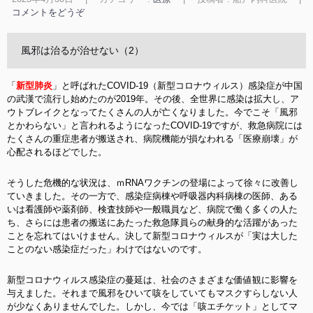
コメントをどうぞ
風邪は治るが治せない（2）
「
新型肺炎
」と呼ばれたCOVID-19（
新型コロナウィルス）感染症が中国
の武漢で流行し始めたのが2019年。その後、全世界に感染は拡大し、ア
ウトブレイクとなってたくさんの人が亡くなりました。今でこそ「風邪
とかわらない」と言われるようになったCOVID-19ですが、救急病院には
たくさんの重症患者が搬送され、病院機能が損なわれる「医療崩壊」が
心配されるほどでした。
そうした危機的な状況は、ｍRNAワクチンの登場によって徐々に改善し
ていきました。その一方で、感染症病棟や呼吸器内科病棟の医師、ある
いは看護師や薬剤師、検査技師や一般職員など、病院で働く多くの人た
ち、さらには患者の搬送にあたった救急隊員らの献身的な活躍があった
ことを忘れてはいけません。決して新型コロナウィルスが「実は大した
ことのない感染症だった」わけではないのです。
新型コロナウィルス感染症の蔓延は、社会のさまざまな価値観に影響を
与えました。それまで風邪をひいて咳をしていてもマスクすらしない人
が少なくありませんでした。しかし、今では「咳エチケット」としてマ