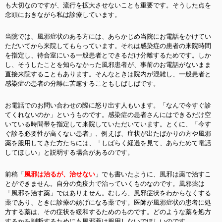
も大切なのですが、流行を拡大させないことも重要です。そうした点を
念頭におきながら私は診療しています。
当院では、風邪症状のある方には、あらかじめ当院にお電話をかけてい
ただいてから来院してもらっています。それは感染症の患者の来院時間
を指定し、待合室にいる一般患者とできるだけ分離するためです。しか
し、そうしたことを知らなかった風邪患者が、事前のお電話がないまま
直接来院することもあります。そんなときは院内が混雑し、一般患者と
感染症の患者の分離に苦慮することもしばしばです。
お電話でのお問い合わせの際に怒り出す人もいます。「なんで今すぐ診
てくれないのか」というものです。感染症の患者さんにはできるだけ空
いている時間帯を指定して来院していただいています。とくに、「今す
ぐ診る必要性が高くない患者」、例えば、症状が出たばかりの方や風邪
薬を服用してきた方たちには、「しばらく経過を見て、あらためて電話
してほしい」と説明する場合があるのです。
前稿「
風邪は治るが、治せない
」でも書いたように、風邪は薬で治すこ
とができません。自分の免疫力で治っていくものなのです。風邪薬は
「風邪を治す薬」ではありません。むしろ、風邪症状をわからなくする
薬であり、ときに診療の妨げになる薬です。医師が風邪症状の患者に処
方する薬は、その症状を緩和するためのものです。どのような薬を処方
するかを判断するためにも風邪薬は服用しないでほしいのです。