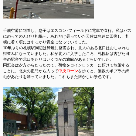
千歳空港に到着し、息子はエスコン･フィールドに電車で直行。私はバス
にのってのんびり札幌へ。あれだけ曇っていた天候は急速に回復し、札
幌に着く頃にはすっかり青空になっていました。
10年ぶりの札幌駅周辺は綺麗に整備され、北大のある北口はおしゃれな
街並みになっていました。私が北大に入学したころ、札幌駅は古びた田
舎の駅舎で北口あたりはいくつかの旅館があるぐらいでした。
同窓会は夕方からだったので、荷物をコインロッカーに預けて散策する
ことに。北大の正門から入って
中央ローン
を歩くと、無数のポプラの綿
毛があたりを漂っていました。これもまた懐かしい景色です。