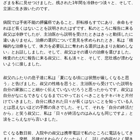
ざまを私に見せつけました。残された1年間を冷静かつ淡々と、そして、
立派に生き抜いたのです。
病院では手術不能の膵臓癌であること。肝転移もすでにあり、余命もそ
れほど長くはないことを説明されたはずです。私のところに報告に来る
叔父は冷静でしたが、主治医から説明を受けたときはきっと動揺したに
違いありません。治療の選択について意見を求められたとき、私は「積
極的な治療をして、体力を必要以上に奪われる選択はあまりお勧めしな
い」とお話ししました。そして、叔父はその通りの治療を選びました。
検査のたびに報告に来る叔父に、私も淡々と、そして、悲壮感が漂わな
いように接しました。
叔父のふたりの息子達に私は「夏になる頃には状態が厳しくなると思
う」と告げました。叔父の性格を思うと、主治医から受けていた説明を
自分の家族にこと細かく伝えていないだろうと思ったからです。叔父は
自分がなにもできなくなるまでにやっておくべきことをテキパキと片付
けていきました。自分に残された日々が長くはないことを知っている人
とは思えないほどの手際の良さでした。そして、それを「自分の終活だ
から」と笑う叔父に、私は「日々が終活なのはみんなも同じですよ」と
涙をこらえながら言いました。
亡くなる数日前、入院中の叔父は携帯電話で私のところに電話をしてき
ました。突然、呂律がまわらなくなったらしく、話しの内容がよく聞き