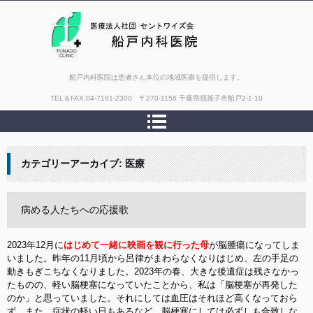
船戸内科医院は患者さん本位の地域医療を提供します。
TEL＆FAX.
04-7181-2300 〒270-1158 千葉県我孫子市船戸2-1-10
カテゴリーアーカイブ:
医療
病める人たちへの応援歌
2023年12月に
はじめて一緒に映画を観に行った母
が脳腫瘍になってしま
いました。昨年の11月頃から呂律がまわらなくなりはじめ、左の手足の
動きもぎこちなくなりました。2023年の春、大きな後遺症は残さなかっ
たものの、軽い脳梗塞になっていたことから、私は「脳梗塞が再発した
のか」と思っていました。それにしては血圧はそれほど高くなっておら
ず、また、症状の軽い日もあるなど、脳梗塞にしては必ずしも合致しな