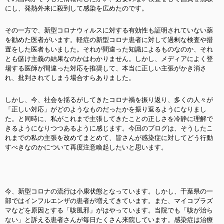
にし、発熱外来に殺到して感染を広めたのです。
その一方で、新型コロナウィルスに対する有効性も証明されていない薬
を勧めた医者がいます。軽症の新型コロナ患者に対して過剰な検査や措
置をした医者もいました。それが間違った知識によるものなのか、それ
とも儲け主義の結果なのかはわかりません。しかし、メディアによく登
場する医師が間違った対応を推奨して、本当に正しい主張がかき消さ
れ
、批判されてしまう場合すらありました。
しかし、今、社会を揺るがしてきたコロナ禍を振り返り、多くの人々が
「正しい対応」がどのようなものだったかを振り返るようになりまし
た。と同時に、私がこれまで主張してきたことの正しさを冷静に理解で
きるようになりつつあるように感じます。今回のブログは、そうしたこ
れまでの私の主張を改めてまとめて、皆さんが感染症に対してどう行動
すべきなのかについて再度注意喚起したいと思います。
今、新型コロナの流行は小康状態となっています。しかし、千葉県の一
部ではインフルエンザの患者が増えてきています。また、マイコプラズ
マなどを原因とする「咳風邪」がはやっています。当院でも「咳が治ら
ない」と訴える患者さんが毎日たくさん来院しています。感染症は治療