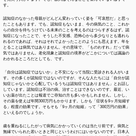
す。
認知症のなかった母親がどんどん変わっていく姿を「可哀想だ」と思っ
たこともあります。でも、認知症もないまま、今の病気のこと、これか
らの自分を待ちうけている未来のことを考えるのはつらすぎるはず。認
知症になったことで、そうした不安感、恐怖心から多少なりとも逃れら
れるのであれば、それはそれでよかったことのようにも思えます。年を
とることは病気ではありません。その意味で、「ものわすれ」だって病
気ではありません。老化現象と認知症の境界がどこかについては議論の
わかれるところだとしても、です。
「自分は認知症ではないか」と不安になって当院に受診される人がいま
す。その多くが認知症ではないのですが、そんな人たちには「自分が認
知症じゃないかと心配しているうちは認知症ではありません」とお話し
しています。認知症は不治の病。治すことはできないのです。最近、い
いお薬が出たことは報道でご存知の方も多いかもしれません。しかし、
その薬を使えば年間300万円もかかります。しかも「症状を9ヶ月短縮す
る」程度の効果です。そもそも「9ヶ月の短縮」って「300万円の効果」
といえるのでしょうか。
歳を重ねるにしたがって病気にかかっていくのは当たり前です。病気と
無縁でいられた若いときと同じというわけにはいかないのです。日本人