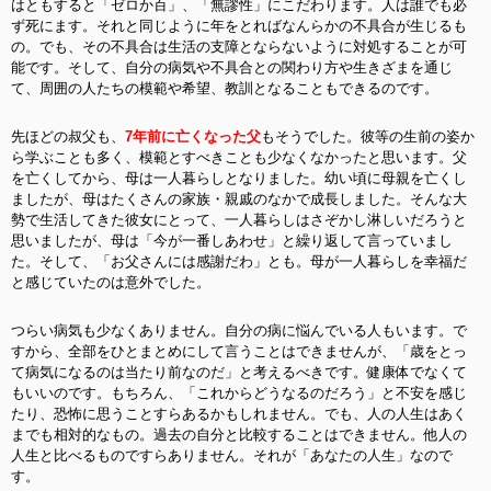
はともすると「ゼロか百」、「無謬性」にこだわります。人は誰でも必
ず死にます。それと同じように年をとればなんらかの不具合が生じるも
の。でも、その不具合は生活の支障とならないように対処することが可
能です。そして、自分の病気や不具合との関わり方や生きざまを通じ
て、周囲の人たちの模範や希望、教訓となることもできるのです。
先ほどの叔父も、
7年前に亡くなった父
もそうでした。彼等の生前の姿か
ら学ぶことも多く、模範とすべきことも少なくなかったと思います。父
を亡くしてから、母は一人暮らしとなりました。幼い頃に母親を亡くし
ましたが、母は
たくさんの家族・親戚のなかで成長しました。そんな大
勢で生活してきた彼女にとって、一人暮らしはさぞかし淋しいだろうと
思いましたが、母は「今が一番しあわせ」と繰り返して言っていまし
た。そして、「お父さんには感謝だわ」とも。母が一人暮らしを幸福だ
と感じていたのは意外でした。
つらい病気も少なくありません。自分の病に悩んでいる人もいます。で
すから、全部をひとまとめにして言うことはできませんが、「歳をとっ
て病気になるのは当たり前なのだ」と考えるべきです。健康体でなくて
もいいのです。もちろん、「これからどうなるのだろう」と不安を感じ
たり、恐怖に思うことすらあるかもしれません。でも、人の人生はあく
までも相対的なもの。過去の自分と比較することはできません。他人の
人生と比べるものですらありません。それが「あなたの人生」なので
す。