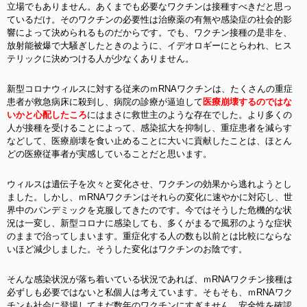
立場でもありません。あくまでも必要なワクチンは接種すべきだと思っ
ているだけ。そのワクチンの必要性は治療薬の有無や感染症の社会的影
響によって決められるものだからです。でも、ワクチン接種の是非を、
放射能被爆で大騒ぎしたときのように、イデオロギーにとらわれ、ヒス
テリックに決めつける人が少なくありません。
新型コロナウィルスに対する従来のｍRNAワクチンは、たくさんの重症
患者が救急病床に殺到し、病院の診療が逼迫して
医療崩壊するのではな
いかと心配したころ
にはまさに救世主のような存在でした。より多くの
人が接種を受けることによって、感染拡大を抑制し、重症患者を減らす
などして、医療崩壊を食い止めることに大いに貢献したことは、ほとん
どの医療従事者が実感していることだと思います。
ウィルスは遺伝子を次々と変化させ、ワクチンの効果から逃れようとし
ました。しかし、ｍRNAワクチンはそれらの変化に速やかに対応し、世
界中のパンデミックを克服してきたのです。今ではそうした危機的な状
況は一変し、新型コロナに感染しても、多くがまるで風邪のような症状
のままで治ってしまいます。重症化する人の数も以前とは比較にならな
いほど減少しました。そうした変化はワクチンのお陰です。
そんな感染状況が落ち着いている状況であれば、ｍRNAワクチン接種は
必ずしも必要ではないと私個人は考えています。そもそも、ｍRNAワク
チンも社会に登場してまだ数年のワクチンにすぎません。安全性を確認