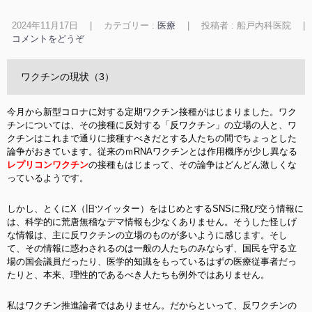
2024年11月17日
|
カテゴリー :
医療
|
投稿者 : 船戸内科医院
|
コメントをどうぞ
ワクチンの現状（3）
今月から新型コロナに対する定期ワクチン接種がはじまりました。ワク
チンについては、その接種に反対する「反ワクチン」の立場の人と、ワ
クチンはこれまで通りに接種すべきだとする人たちの間でちょっとした
論争がおきています。従来のｍRNAワクチンとは作用機序が少し異なる
レプリコンワクチン
の接種もはじまって、その論争はどんどん激しくな
っているようです。
しかし、とくにX（旧ツイッター）をはじめとするSNSに飛び交う情報に
は、科学的に荒唐無稽なデマ情報も少なくありません。そうした怪しげ
な情報は、主に反ワクチンの立場のものが多いように感じます。そし
て、その情報に惑わされるのは一般の人たちのみならず、国民を守る立
場の国会議員だったり、医学的知識をもっているはずの医療従事者だっ
たりと、本来、理性的であるべき人たちも例外ではありません。
私はワクチン推進論者ではありません。だからといって、反ワクチンの