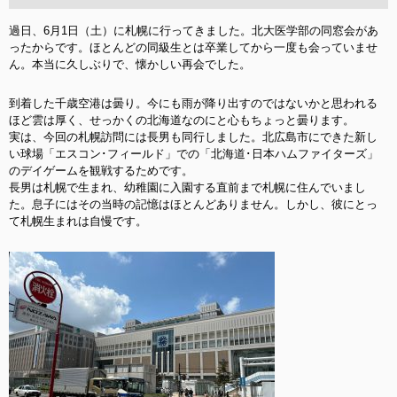
過日、6月1日（土）に札幌に行ってきました。北大医学部の同窓会があ
ったからです。ほとんどの同級生とは卒業してから一度も会っていませ
ん。本当に久しぶりで、懐かしい再会でした。
到着した千歳空港は曇り。今にも雨が降り出すのではないかと思われる
ほど雲は厚く、せっかくの北海道なのにと心もちょっと曇ります。
実は、今回の札幌訪問には長男も同行しました。北広島市にできた新し
い球場「エスコン･フィールド」での「北海道･日本ハムファイターズ」
のデイゲームを
観戦するためです。
長男は札幌で生まれ、幼稚園に入園する直前まで札幌に住んでいまし
た。息子にはその当時の記憶はほとんどありません。しかし、彼にとっ
て札幌生まれは自慢です。