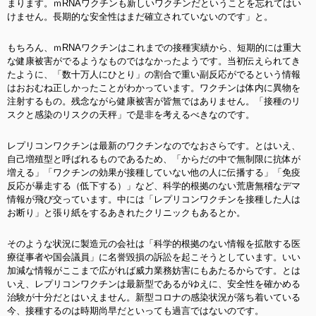
まります。ｍRNAワクチンも新しいワクチンだということを忘れてはい
けません。長期的な安全性はまだ確立されていないのです」と。
もちろん、ｍRNAワクチンはこれまでの接種実績から、短期的には重大
な健康被害がでるようなものではなかったようです。当初伝えられてき
たように、「数十万人にひとり」の割合で重い副反応がでるという情報
はおおむね正しかったことがわかっています。ワクチンは体内に異物を
注射するもの。残念ながら健康被害が皆無ではありません。「接種のリ
スクと感染のリスクの天秤」で是非を考えるべきなのです。
レプリコンワクチンは最新のワクチンなのでなおさらです。とはいえ、
自己増殖型と呼ばれるものであるため、「からだの中で無制限に抗体が
増える」「ワクチンの効果が接種していない他の人に伝播する」「免疫
反応が暴走する（低下する）」など、科学的根拠のない荒唐無稽なデマ
情報が飛び交っています。中には「レプリコンワクチンを接種した人は
お断り」と張り紙をするあきれたクリニックもあるとか。
そのような状況に製造元の会社は「科学的根拠のない情報を拡散する医
療従事者や国会議員」に名誉毀損の訴訟を起こそうとしています。いい
加減な情報がここまで広がれば威力業務妨害にもあたるからです。とは
いえ、レプリコンワクチンは最新型であるがゆえに、安全性を確かめる
治験が十分だとはいえません。新型コロナの感染状況が落ち着いている
今、接種するのは時期尚早だといっても過言ではないのです。