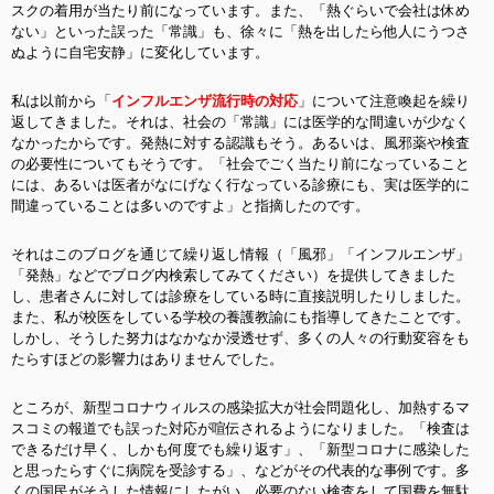
スクの着用が当たり前になっています。また、「熱ぐらいで会社は休め
ない」といった誤った「常識」も、徐々に「熱を出したら他人にうつさ
ぬように自宅安静」に変化しています。
私は以前から「
インフルエンザ流行時の対応
」について注意喚起を繰り
返してきました。それは、社会の「常識」には医学的な間違いが少なく
なかったからです。発熱に対する認識もそう。あるいは、風邪薬や検査
の必要性についてもそうです。「社会でごく当たり前になっていること
には、あるいは医者がなにげなく行なっている診療にも、実は医学的に
間違っていることは多いのですよ」と指摘したのです。
それはこのブログを通じて繰り返し情報（「風邪」「インフルエンザ」
「発熱」などでブログ内検索してみてください）を提供してきました
し、患者さんに対しては診療をしている時に直接説明したりしました。
また、私が校医をしている学校の養護教諭にも指導してきたことです。
しかし、そうした努力はなかなか浸透せず、多くの人々の行動変容をも
たらすほどの影響力はありませんでした。
ところが、新型コロナウィルスの感染拡大が社会問題化し、加熱するマ
スコミの報道でも誤った対応が喧伝されるようになりました。「検査は
できるだけ早く、しかも何度でも繰り返す」、「新型コロナに感染した
と思ったらすぐに病院を受診する」、などがその代表的な事例です。多
くの国民がそうした情報にしたがい、必要のない検査をして国費を無駄