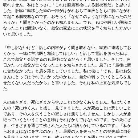
取れません。私はとっさに「これは腫瘍塞栓による脳梗塞だ」と思いま
した。肝臓に転移した癌の一部がはがれおちて血液とともに脳にながれ
て起こる脳梗塞なのです。おそらく「なぜこのような症状になったのだ
ろうか」と聞きたかったのかも知れません。でも、もはや厳しい段階に
なったことは間違いなく、叔父の家族にこの状況を早く知らせた方がい
いと思いました。
「申し訳ないけど、話しの内容がよく聞き取れない。家族に連絡してお
くから、一緒に主治医と相談してほしい」と話して電話を切った私は、
これで叔父と会話するのも最後になるだろうと思いました。そして、何
日かたって叔父が亡くなったことを知らされました。息子は「最後に間
に合わなかった」と肩を落としていました。私は彼に「でも、君のお父
さんにとってはそれでよかったのかもよ。自分の弱っていくところを見
せたくない人だったから」と言いました。それは私の正直な気持ちでし
た。
人の生きざま、死にざまから学ぶことは少なくありません。私はたくさ
んの「死にゆく人」と接し、見てきました。人が死ぬことは悲しいこと
であり、その人を失うことの寂しさは測りしれません。しかし、人が旅
絶っていくということの意味はそればかりではないのです。その死にざ
ま、生きざまを通じて残された人たちに語りかけているのです。「私か
らおまえはなにを学ぶのか」と。最愛の人を失ったことの喪失感に自分
を見失う人がいます。でも、故人はそんなことを望んでいないはずで