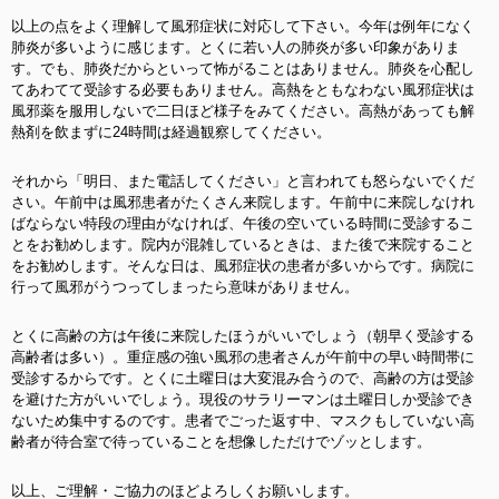
以上の点をよく理解して風邪症状に対応して下さい。今年は例年になく
肺炎が多いように感じます。とくに若い人の肺炎が多い印象がありま
す。でも、肺炎だからといって怖がることはありません。肺炎を心配し
てあわてて受診する必要もありません。高熱をともなわない風邪症状は
風邪薬を服用しないで二日ほど様子をみてください。高熱があっても解
熱剤を飲まずに24時間は経過観察してください。
それから
「明日、また電話してください」と言われても怒らないでくだ
さい。午前中は風邪患者がたくさん来院します。午前中に来院しなけれ
ばならない特段の理由がなければ、午後の空いている時間に受診するこ
とをお勧めします。院内が混雑しているときは、また後で来院すること
をお勧めします。そんな日は、風邪症状の患者が多いからです。病院に
行って風邪がうつってしまったら意味がありません。
とくに高齢の方は午後に来院したほうがいいでしょう（朝早く受診する
高齢者は多い）。重症感の強い風邪の患者さんが午前中の早い時間帯に
受診するからです。とくに土曜日は大変混み合うので、高齢の方は受診
を避けた方がいいでしょう。現役のサラリーマンは土曜日しか受診でき
ないため集中するのです。患者でごった返す中、マスクもしていない高
齢者が待合室で待っていることを想像しただけでゾッとします。
以上、ご理解・ご協力のほどよろしくお願いします。