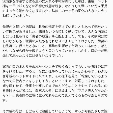
浸出液を排液する管を患部に入れる手術が終わった母は、術後、ベット
柵を一日中叩くなどの不穏な状態が続き、かろうじて動いていた左手足
もまったく動かなくなりました。私はこの一ヶ月の変化の大きさに少し
動揺していました。
母親が入院した病院は、救急の指定を受けていることもあって慌ただし
い雰囲気がありました。職員もいつも忙しく動いていて、大きな病院に
しばしば見られる「患者の放置」を心配しました。でも、その病院は忙
しいながらも、職員の人たちもそれなりによくしてくれました。術後の
お見舞いに行ったときのこと、麻酔の影響がまだ残っているのか、ぼん
やりしながら何かを伝えようと口ごもっています。しかし、口の中が乾
燥して思ったように話せないようでした。
家内が口のまわりをぬれたハンカチで軽くぬぐってもいいか看護師に声
をかけました。すると、なにか仕事をしていたにもかかわらず、わざわ
ざ母親のベットサイドに来てくれ、その様子を見て「乾燥しているよう
なので口腔内ケアをしましょう」といってすぐに対応してくれました。
嫌な顔もせず、仕事を中断してまでめんどうなことをやってくれるこの
看護師さんが私には「白衣の天使」に見えました（マスク美人だったか
ら？）。患者側の立場に立ってあらためて見えてくるものがあるもので
す。
その後の母は、しばらくは混乱しているようで、すっかり寝たきりの認