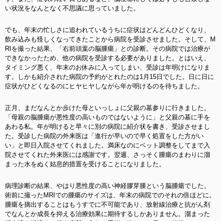
い状況をなんとなく不思議に思っていました。
でも、年末の忙しさに追われているうちに症状はどんどんひどくなり、
飲み込みも怪しくなってきたことから病院を受診させました。そして、M
RIを撮った結果、「右前頭葉の脳腫瘍」との診断。その病院では治療が
できなかったため、他の病院を受診する必要がありました。とはいえ、
タイミング悪く、年末のお休みに入ってしまい、受診は年明けになりま
す。しかも紹介された病院の予約がとれたのは1月15日でした。日に日に
症状がひどくなるのにヒヤヒヤしながら年が明けるのを待ちました。
正月、まだなんとか歩けた母といっしょに父親の墓参りに行きました。
「母親の脳腫瘍が悪性度の高いものではないように」と父親の墓に手を
あわる私。年が明けると早々に別の病院に紹介状を書き、受診させまし
た。受診した病院の外来医は「進行が早いので早く処置をした方がい
い」と即日入院させてくれました。満床なのにベット調整をしてまで入
院させてくれた外来医には感謝です。翌週、さっそく腫瘍のまわりに溜
まった水をぬく姑息的措置を受けることになりました。
病理診断の結果、やはり悪性度の高い神経膠芽腫という脳腫瘍でした。
術前に撮ったMRIでの腫瘍のサイズは、年末の病院でのそれの倍ほどに。
腫瘍を摘出することはもうすでに不可能であり、放射線治療と抗がん剤
でなんとか成長を抑える治療効果に期待するしかありません。溜まった